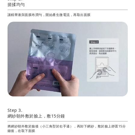
搓揉均勻
讓精華液與面膜布潤勻，開始產生微電流，再取出面膜
Step 3.
網紗朝外敷於臉上，敷15分鐘
將網紗朝外敷於臉後（小三角型於右手邊），再卸下網紗，敷於臉上靜置15分
鐘後，在取下面膜