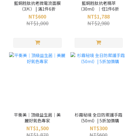
藍銅胜肽抗老微電流面膜
藍銅胜肽抗老精萃
（3片） | 滿1件6折
（30ml）｜任1件6折
NT$600
NT$1,788
NT$1,000
NT$2,980
平衡美｜頂級益生菌｜美
杉霧秘境 全日防禦護手霜
麗好氣色專家
（50ml）| 5折加價購
NT$1,500
NT$300
NT$1,870
NT$600