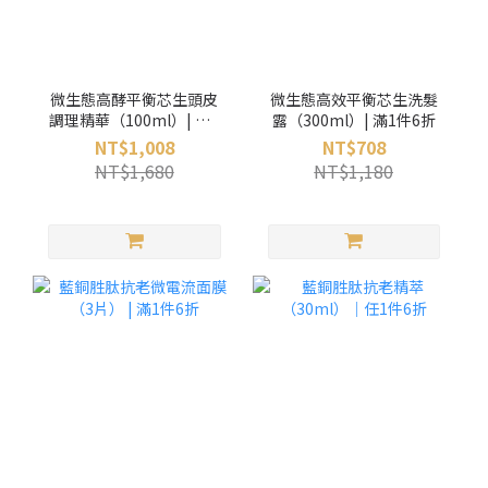
微生態高酵平衡芯生頭皮
微生態高效平衡芯生洗髮
調理精華（100ml）| 滿1
露（300ml）| 滿1件6折
件6折
NT$1,008
NT$708
NT$1,680
NT$1,180