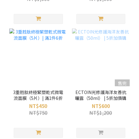
售完
3重胜肽終極緊塑乾式微電
ECTOIN光修護海洋友善抗
流面膜（5片）| 滿1件6折
曬露（50ml） | 5折加價購
NT$450
NT$600
NT$750
NT$1,200