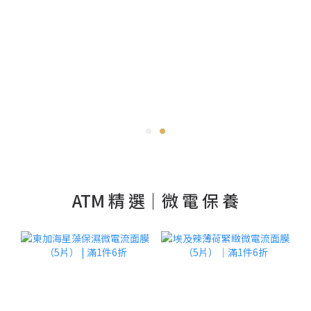
ATM 精 選｜微 電 保 養