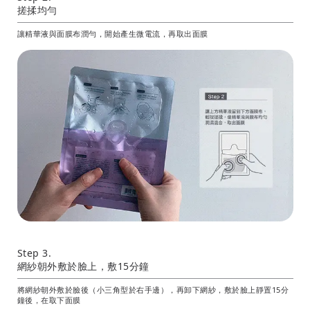
搓揉均勻
讓精華液與面膜布潤勻，開始產生微電流，再取出面膜
Step 3.
網紗朝外敷於臉上，敷15分鐘
將網紗朝外敷於臉後（小三角型於右手邊），再卸下網紗，敷於臉上靜置15分
鐘後，在取下面膜