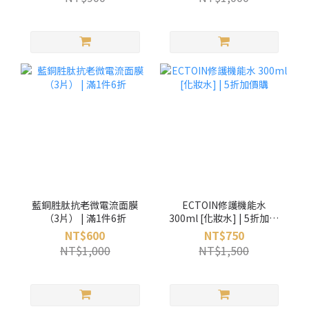
藍銅胜肽抗老微電流面膜
ECTOIN修護機能水
（3片） | 滿1件6折
300ml [化妝水] | 5折加價
購
NT$600
NT$750
NT$1,000
NT$1,500